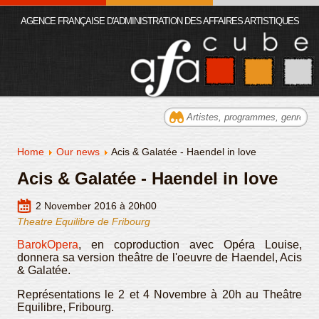
AGENCE FRANÇAISE D'ADMINISTRATION DES AFFAIRES ARTISTIQUES
Home
Our news
Acis & Galatée - Haendel in love
Acis & Galatée - Haendel in love
2 November 2016 à 20h00
Theatre Equilibre de Fribourg
BarokOpera
, en coproduction avec Opéra Louise,
donnera sa version theâtre de l'oeuvre de Haendel, Acis
& Galatée.
Représentations le 2 et 4 Novembre à 20h au Theâtre
Equilibre, Fribourg.