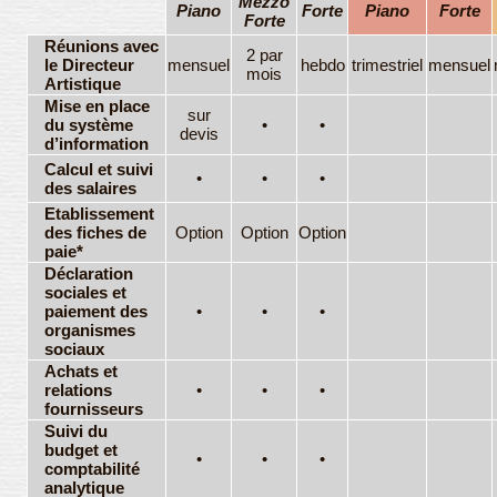
Mezzo
Piano
Forte
Piano
Forte
Forte
Réunions avec
2 par
le Directeur
mensuel
hebdo
trimestriel
mensuel
mois
Artistique
Mise en place
sur
du système
•
•
devis
d’information
Calcul et suivi
•
•
•
des salaires
Etablissement
des fiches de
Option
Option
Option
paie*
Déclaration
sociales et
paiement des
•
•
•
organismes
sociaux
Achats et
relations
•
•
•
fournisseurs
Suivi du
budget et
•
•
•
comptabilité
analytique