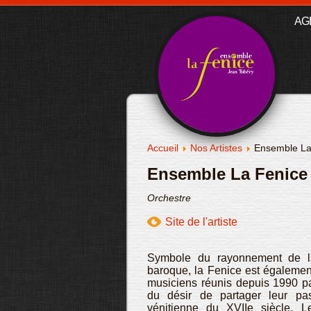
AG
Accueil
Nos Artistes
Ensemble La
Ensemble La Fenice
Orchestre
Site de l'artiste
Symbole du rayonnement de la
baroque, la Fenice est égaleme
musiciens réunis depuis 1990 pa
du désir de partager leur p
vénitienne du XVIIe siècle. L