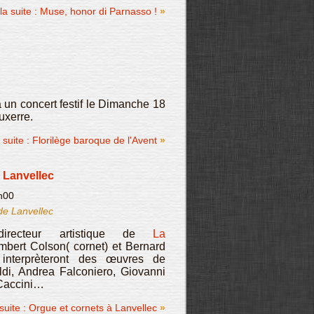
 la suite : Muse, honor di Parnasso !
 un concert festif le Dimanche 18
uxerre.
a suite : Florilège baroque de l'Avent
 Lanvellec
h00
de Lanvellec
irecteur artistique de
La
mbert Colson( cornet) et Bernard
 interprèteront des œuvres de
di, Andrea Falconiero, Giovanni
 Caccini…
 suite : Orgue et cornets à Lanvellec