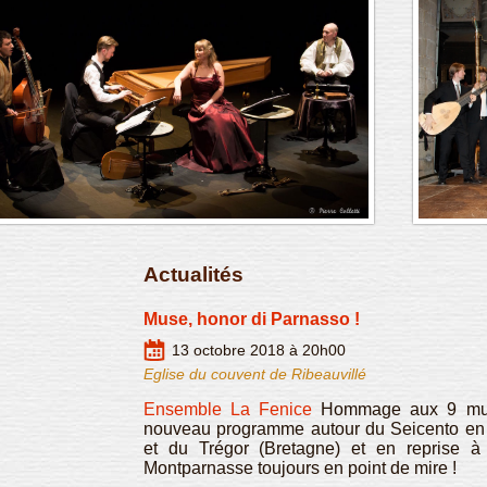
Actualités
Muse, honor di Parnasso !
13 octobre 2018 à 20h00
Eglise du couvent de Ribeauvillé
Ensemble La Fenice
Hommage aux 9 muse
nouveau programme autour du Seicento en c
et du Trégor (Bretagne) et en reprise à
Montparnasse toujours en point de mire !