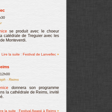
lec
h30
er
nice
se produit avec le choeur
a catédrale de Treguier avec les
 de Monteverdi.
Lire la suite : Festival de Lanvellec
Reims
 12h00
seph - Reims
nice
donnera son programme
ans la cathédrale de Reims, invité
é.
ire la suite : Festival Agapé à Reims