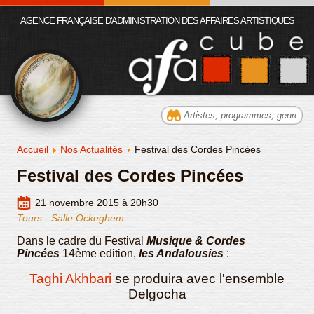
AGENCE FRANÇAISE D'ADMINISTRATION DES AFFAIRES ARTISTIQUES
Accueil
Nos Actualités
Festival des Cordes Pincées
Festival des Cordes Pincées
21 novembre 2015 à 20h30
Tours - Salle Ockeghem
Dans le cadre du Festival
Musique & Cordes
Pincées
14ème edition,
les Andalousies
:
Taghi Akhbari
se produira avec l'ensemble
Delgocha